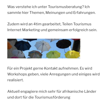
i
Was verstehe ich unter Tourismusberatung? Ich
e
sammle hier Themen, Meinungen und Erfahrungen.
s
a
Zudem wird an 4tim gearbeitet, Teilen Tourismus
r
Internet Marketing und gemeinsam erfolgreich sein.
e
c
o
m
p
e
Für ein Projekt gerne Kontakt aufnehmen. Es wird
l
Workshops geben, viele Anregungen und einiges wird
l
realisiert.
e
d
Aktuell engagiere mich sehr für afrikanische Länder
i
und dort für die Tourismusförderung
n
t