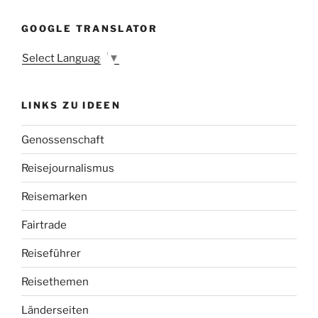
i
m
GOOGLE TRANSLATOR
e
w
Select Language
▼
i
t
LINKS ZU IDEEN
h
a
Genossenschaft
n
e
Reisejournalismus
r
e
Reisemarken
c
Fairtrade
t
i
Reiseführer
l
e
Reisethemen
d
Länderseiten
a