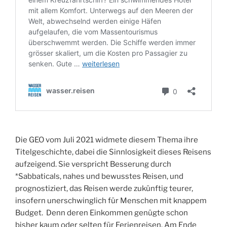
u
d
i
e
s
c
a
n
b
e
i
Die GEO vom Juli 2021 widmete diesem Thema ihre
n
Titelgeschichte, dabei die Sinnlosigkeit dieses Reisens
a
aufzeigend. Sie verspricht Besserung durch
p
*Sabbaticals, nahes und bewusstes Reisen, und
p
prognostiziert, das Reisen werde zukünftig teurer,
r
insofern unerschwinglich für Menschen mit knappem
o
Budget. Denn deren Einkommen genügte schon
p
bisher kaum oder selten für Ferienreisen. Am Ende
r