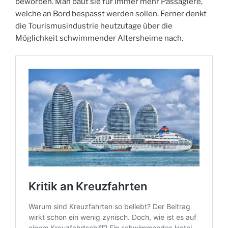
beworben. Man baut sie für immer mehr Passagiere,
t
welche an Bord bespasst werden sollen. Ferner denkt
i
die Tourismusindustrie heutzutage über die
o
Möglichkeit schwimmender Altersheime nach.
n
e
d
f
r
o
m
m
e
d
i
c
a
l
s
t