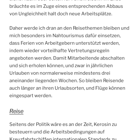
bräuchte es im Zuge eines entsprechenden Abbaus
i
von Ungleichheit halt doch neue Arbeitsplätze.
a
t
Daher werde ich dran an den Reisethemen bleiben und
e
mich besonders im Nahtourismus dafür einsetzen,
d
dass Ferien von Arbeitgebern unterstützt werden,
e
indem wieder vorteilhafte Vertretungsregeln
s
angeboten werden. Damit Mitarbeitende abschalten
i
und sich erholen können, und zwar in jährlichen
g
Urlauben von normalerweise mindestens drei
n
aneinander liegenden Wochen. So bleiben Reisende
a
auch länger an ihren Urlaubsorten, und Flüge können
t
eingespart werden.
b
e
Reise
s
t
Seitens der Politik wäre es an der Zeit, Kerosin zu
a
besteuern und die Arbeitsbedingungen auf
n
Kreuzfahrtschiffen internationalen Standards zu