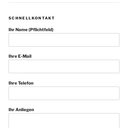
y
c
o
SCHNELLKONTAKT
u
Ihr Name (Pflichtfeld)
n
t
r
y
Ihre E-Mail
.
Ihre Telefon
Ihr Anliegen