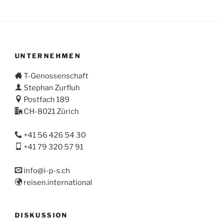
m
e
c
t
i
UNTERNEHMEN
n
T-Genossenschaft
e
Stephan Zurfluh
M
Postfach 189
o
CH-8021 Zürich
s
t
+41 56 426 54 30
m
+41 79 320 57 91
a
n
info@i-p-s.ch
y
reisen.international
s
t
u
DISKUSSION
d