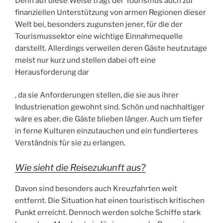
Denn auf diese Weise trägt der Tourismus auch zur
finanziellen Unterstützung von armen Regionen dieser
Welt bei, besonders zugunsten jener, für die der
Tourismussektor eine wichtige Einnahmequelle
darstellt. Allerdings verweilen deren Gäste heutzutage
meist nur kurz und stellen dabei oft eine
Herausforderung dar
M
, da sie Anforderungen stellen, die sie aus ihrer
e
Industrienation gewohnt sind. Schön und nachhaltiger
d
wäre es aber, die Gäste blieben länger. Auch um tiefer
i
in ferne Kulturen einzutauchen und ein fundierteres
c
Verständnis für sie zu erlangen.
i
Wie sieht die Reisezukunft aus?
n
e
Davon sind besonders auch Kreuzfahrten weit
m
entfernt. Die Situation hat einen touristisch kritischen
e
Punkt erreicht. Dennoch werden solche Schiffe stark
n