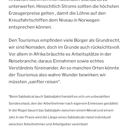
d
unterwerfen. Hinsichtlich Stroms sollten die höchsten
l
Erzeugerpreise gelten , damit die Löhne auf den
i
Kreuzfahrtschiffen dem Niveau in Norwegen
k
entsprechen können.
e
l
Den Tourismus empfinden viele Bürger als Grundrecht,
y
wir sind Nomaden, doch im Grunde auch rücksichtsvoll.
a
Vor allem in Afrika bräuchte es Arbeitsplätze in der
t
Reisebranche, daraus Einnahmen sowie echtes
w
Verständnis füreinander. An so manchen Orten könnte
o
der Tourismus also wahre Wunder bewirken; wir
r
müssten „sanfter reisen“.
s
t
*Beim Sabbatical (auch Sabbatjahr) handelt es sich um unbezahlten
.
Sonderurlaub, den der Arbeitnehmer nach eigenem Ermessen gestaltet.
i
In der Regel dauert das Sabbatjahr zwischen einem Monat und einem
v
Jahr. In der Praxis wird die Länge eines Sabbaticals meist individuell
e
zwischen Arbeitnehmer und Arbeitgeber vereinbart.
r